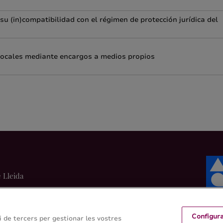
su (in)compatibilidad con el régimen de protección jurídica del
s locales mediante encargos a medios propios
e Lleida
01
Configur
 i de tercers per gestionar les vostres