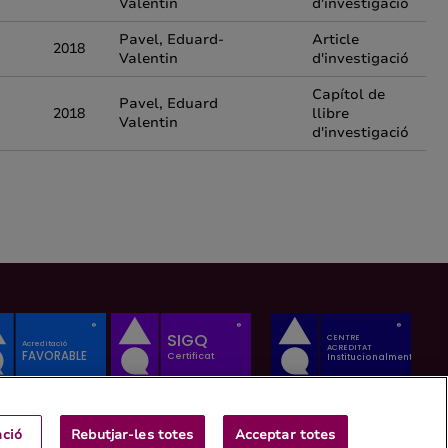
Valentin
d'investigació
Pavel, Eduard-
Article
2018
Valentin
d'investigació
Capítol de
Pavel, Eduard
2018
llibre
Valentin
d'investigació
ació
Rebutjar-les totes
Acceptar totes