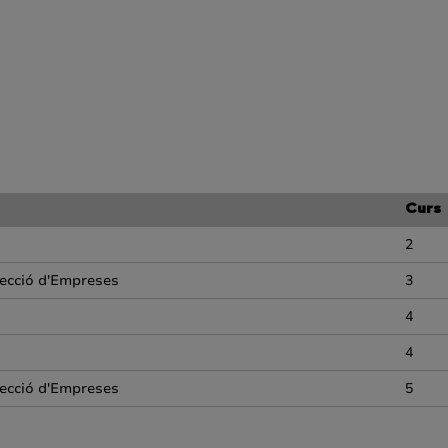
Curs
2
recció d'Empreses
3
4
4
recció d'Empreses
5