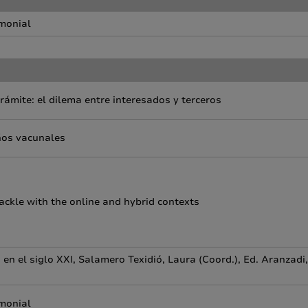
imonial
rámite: el dilema entre interesados y terceros
años vacunales
tackle with the online and hybrid contexts
en el siglo XXI, Salamero Texidió, Laura (Coord.), Ed. Aranzadi,
imonial