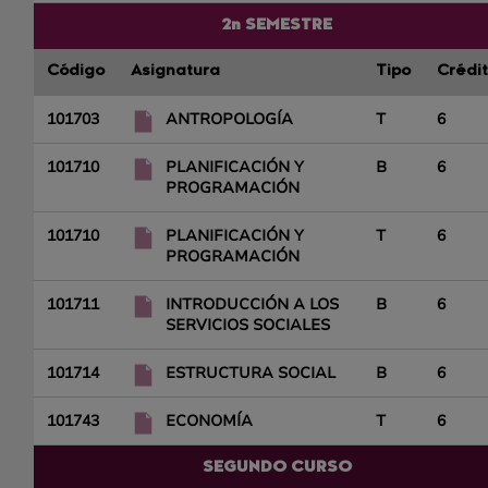
2n SEMESTRE
Código
Asignatura
Tipo
Crédi
101703
ANTROPOLOGÍA
T
6
101710
PLANIFICACIÓN Y
B
6
PROGRAMACIÓN
101710
PLANIFICACIÓN Y
T
6
PROGRAMACIÓN
101711
INTRODUCCIÓN A LOS
B
6
SERVICIOS SOCIALES
101714
ESTRUCTURA SOCIAL
B
6
101743
ECONOMÍA
T
6
SEGUNDO CURSO