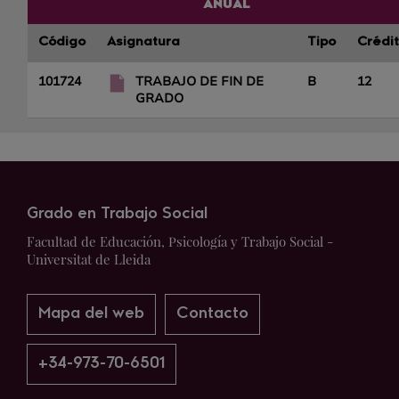
ANUAL
Código
Asignatura
Tipo
Crédi
101724
TRABAJO DE FIN DE
B
12
GRADO
Grado en Trabajo Social
Facultad de Educación, Psicología y Trabajo Social -
Universitat de Lleida
Mapa del web
Contacto
+34-973-70-6501