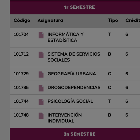
1r SEMESTRE
Código
Asignatura
Tipo
Crédi
101704
INFORMÁTICA Y
T
6
ESTADÍSTICA
101712
SISTEMA DE SERVICIOS
B
6
SOCIALES
101729
GEOGRAFÍA URBANA
O
6
101735
DROGODEPENDENCIAS
O
6
101744
PSICOLOGÍA SOCIAL
T
6
101748
INTERVENCIÓN
B
6
INDIVIDUAL
2n SEMESTRE