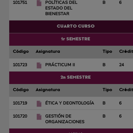
101751
POLÍTICAS DEL
B
6
ESTADO DEL
BIENESTAR
CUARTO CURSO
1r SEMESTRE
Código
Asignatura
Tipo
Crédi
101723
PRÁCTICUM II
B
24
2n SEMESTRE
Código
Asignatura
Tipo
Crédi
101719
ÉTICA Y DEONTOLOGÍA
B
6
101720
GESTIÓN DE
B
6
ORGANIZACIONES