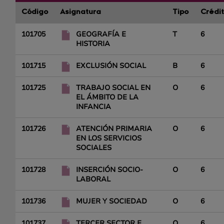
Código
Asignatura
Tipo
Crédi
101705
GEOGRAFÍA E
T
6
HISTORIA
101715
EXCLUSIÓN SOCIAL
B
6
101725
TRABAJO SOCIAL EN
O
6
EL ÁMBITO DE LA
INFANCIA
101726
ATENCIÓN PRIMARIA
O
6
EN LOS SERVICIOS
SOCIALES
101728
INSERCIÓN SOCIO-
O
6
LABORAL
101736
MUJER Y SOCIEDAD
O
6
101737
TERCER SECTOR E
O
6