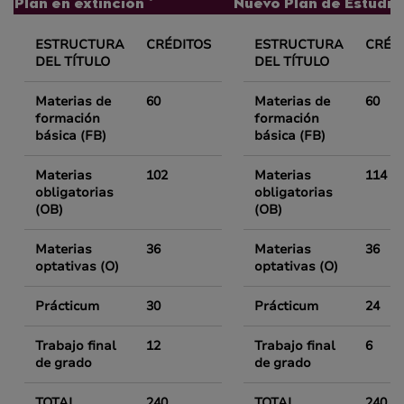
Plan en extinción *
Nuevo Plan de Estudios
ESTRUCTURA
CRÉDITOS
ESTRUCTURA
CRÉD
DEL TÍTULO
DEL TÍTULO
Materias de
60
Materias de
60
formación
formación
básica (FB)
básica (FB)
Materias
102
Materias
114
obligatorias
obligatorias
(OB)
(OB)
Materias
36
Materias
36
optativas (O)
optativas (O)
Prácticum
30
Prácticum
24
Trabajo final
12
Trabajo final
6
de grado
de grado
TOTAL
240
TOTAL
240